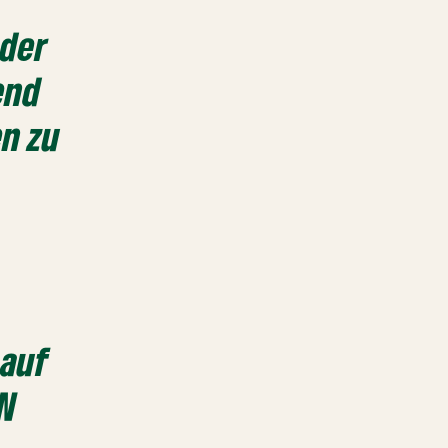
 der
end
en zu
 auf
EN