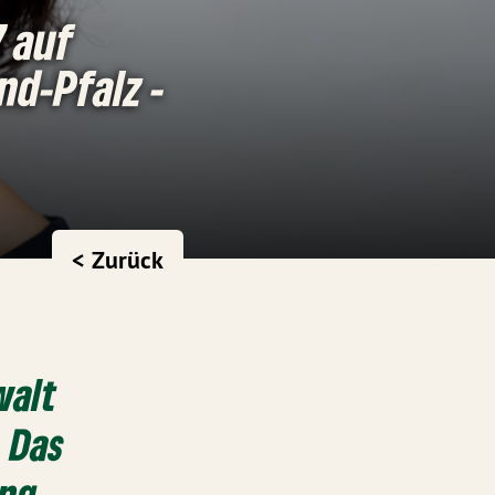
 auf
nd-Pfalz -
< Zurück
walt
. Das
ung