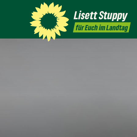
Lisett
Stuppy
für Euch im Landtag