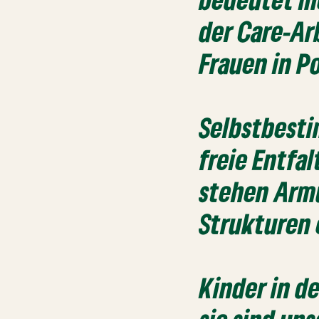
der Care-Ar
Frauen in P
Selbstbesti
freie Entfa
stehen Armu
Strukturen
Kinder in d