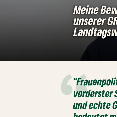
Meine Bew
unserer GR
Landtagsw
"Frauenpoli
vorderster 
und echte G
bedeutet me