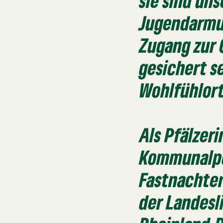
sie sind un
Jugendarmut
Zugang zur
gesichert s
Wohlfühlort
Als Pfälzer
Kommunalpol
Fastnachter
der Landes