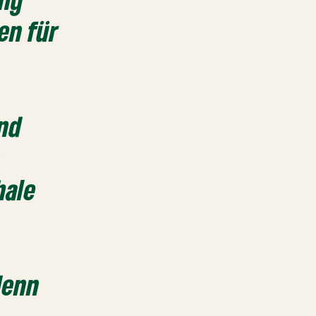
en für
und
m
hale
denn