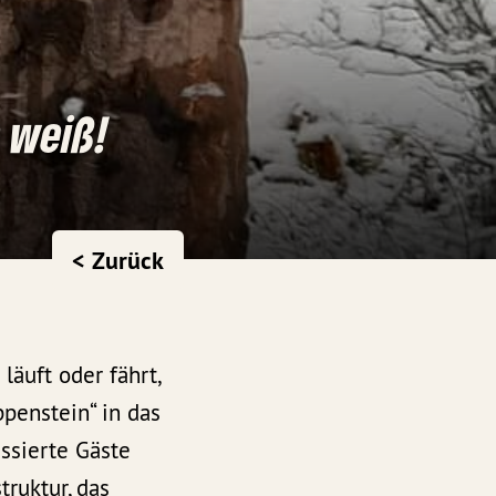
 weiß!
< Zurück
äuft oder fährt,
penstein“ in das
essierte Gäste
ruktur, das