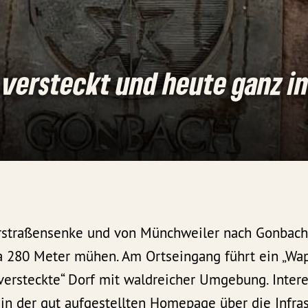
versteckt und heute ganz in
rstraßensenke und von Münchweiler nach Gonbach l
a 280 Meter mühen. Am Ortseingang führt ein „Wap
„versteckte“ Dorf mit waldreicher Umgebung. Inter
in der gut aufgestellten Homepage über die Infrast