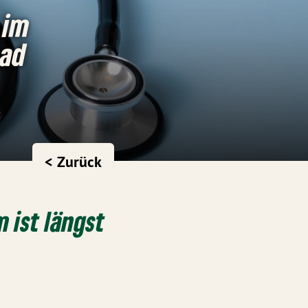
 im
Bad
< Zurück
 ist längst