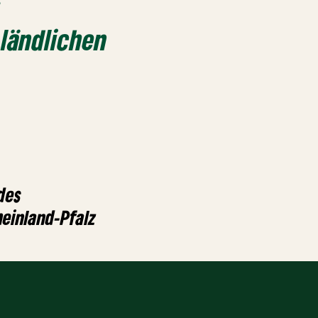
 ländlichen
des
heinland-Pfalz