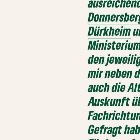
ausreichend
Donnersber
Dürkheim
u
Ministerium
den jeweili
mir neben 
auch die Al
Auskunft ü
Fachrichtu
Gefragt ha