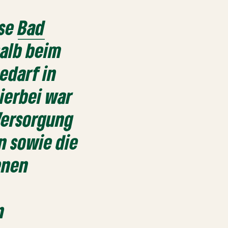
ise
Bad
alb beim
edarf in
ierbei war
Versorgung
n sowie die
enen
n