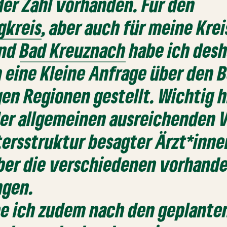
er Zahl vorhanden. Für den
gkreis
, aber auch für meine Kre
nd
Bad Kreuznach
habe ich desh
 eine Kleine Anfrage über den B
gen Regionen gestellt. Wichtig h
der allgemeinen ausreichenden 
tersstruktur besagter Ärzt*inne
ber die verschiedenen vorhand
ngen.
be ich zudem nach den geplante