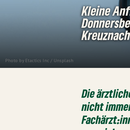
Kleine Anf
Donnersbe
Kreuznac
Photo by 
Etactics Inc
 / 
Unsplash
Die ärztlic
nicht imme
Fachärzt:in