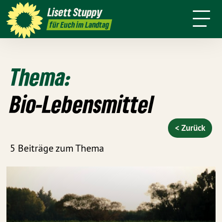
Über mich
Positionen
Wahlkreis
Lisett
Stuppy
Termine
Presse
Kontakt
für Euch im Landtag
Thema:
Bio-Lebensmittel
< Zurück
5 Beiträge zum Thema