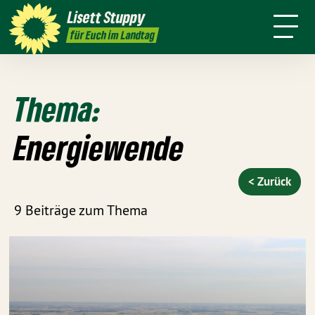
Über mich
Positionen
Wahlkreis
Lisett
Stuppy
Termine
Presse
Kontakt
für Euch im Landtag
Thema:
Energiewende
< Zurück
9 Beiträge zum Thema