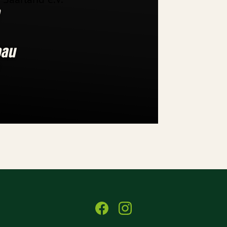
h
bau