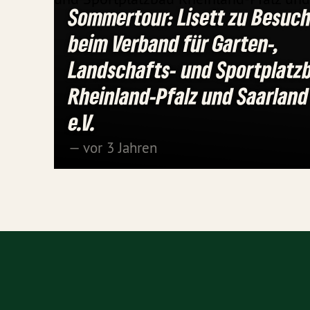
Sommertour: Lisett zu Besuc
beim Verband für Garten-,
Landschafts- und Sportplatz
Rheinland-Pfalz und Saarland
e.V.
— vor 3 Jahren