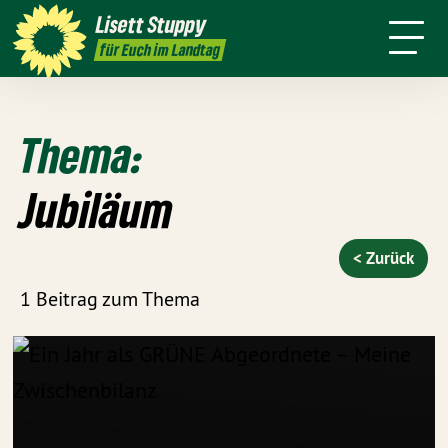
Über mich
Positionen
Wahlkreis
Lisett
Stuppy
Termine
Presse
Kontakt
für Euch im Landtag
Thema:
Jubiläum
< Zurück
1 Beitrag zum Thema