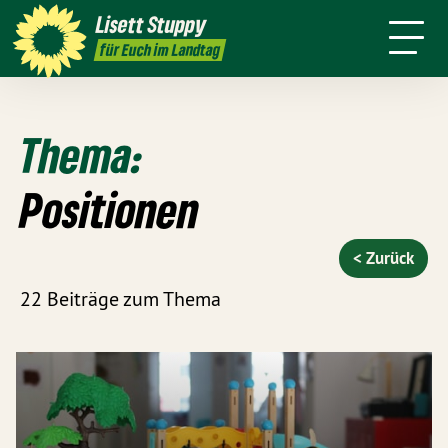
Über mich
Positionen
Wahlkreis
Lisett
Stuppy
Termine
Presse
Kontakt
für Euch im Landtag
Thema:
Positionen
< Zurück
22 Beiträge zum Thema