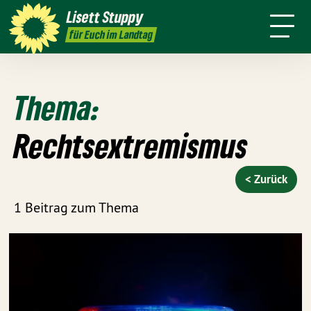
Über mich
Positionen
Wahlkreis
Lisett
Stuppy
Termine
Presse
Kontakt
für Euch im Landtag
Thema:
Rechtsextremismus
< Zurück
1 Beitrag zum Thema