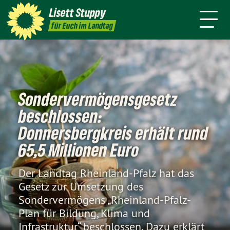
Über mich
Positionen
Wahlkreis
Lisett
Stuppy
Termine
Presse
Kontakt
für Euch im Landtag
Sondervermögensgesetz
beschlossen:
Donnersbergkreis erhält rund
65,5 Millionen Euro
Der Landtag Rheinland-Pfalz hat das
Gesetz zur Umsetzung des
Sondervermögens „Rheinland-Pfalz-
Plan für Bildung, Klima und
Infrastruktur“ beschlossen. Dazu erklärt