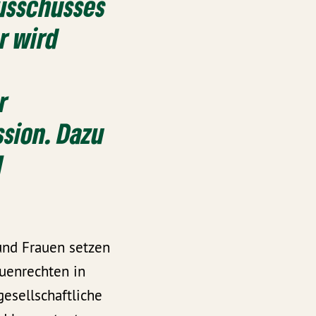
Ausschusses
r wird
r
sion. Dazu
N
 und Frauen setzen
auenrechten in
gesellschaftliche