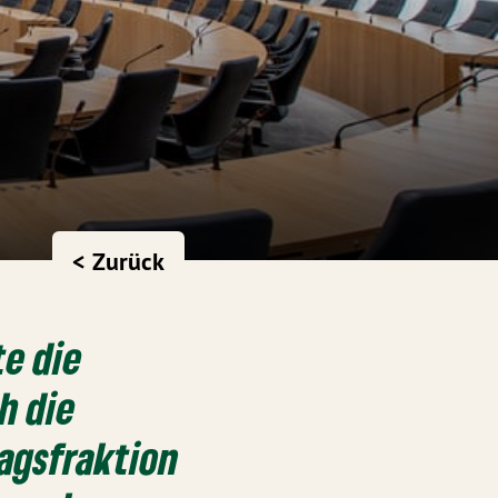
< Zurück
te die
h die
agsfraktion