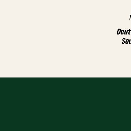
Deut
So