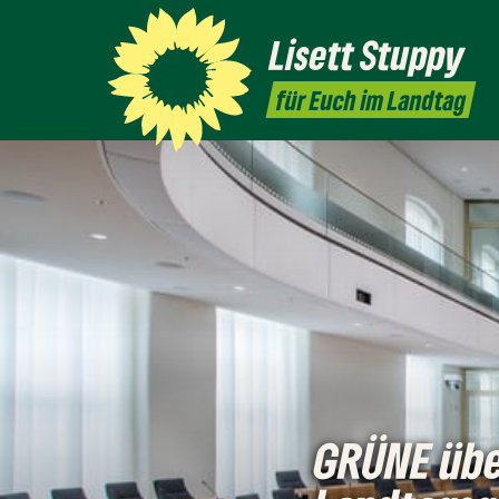
Lisett
Stuppy
für Euch im Landtag
GRÜNE übe