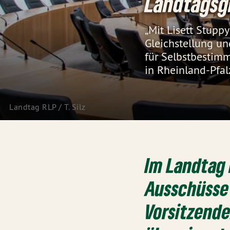
Landtagsg
„Mit Lisett Stupp
Gleichstellung un
für Selbstbestim
in Rheinland-Pfalz
Landtag RLP / T. Silz
Im Landtag 
Ausschüsse 
Vorsitzende