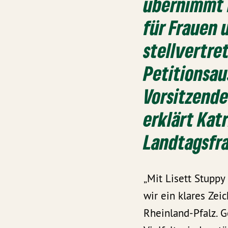
übernimmt L
für Frauen 
stellvertre
Petitionsa
Vorsitzend
erklärt Kat
Landtagsfr
„Mit Lisett Stuppy
wir ein klares Ze
Rheinland-Pfalz. G