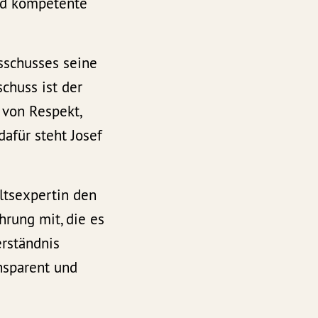
und kompetente
usschusses seine
chuss ist der
 von Respekt,
afür steht Josef
tsexpertin den
hrung mit, die es
erständnis
ansparent und