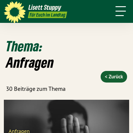
Über mich
Positionen
Wahlkreis
Lisett
Stuppy
Termine
Presse
Kontakt
für Euch im Landtag
Thema:
Anfragen
< Zurück
30 Beiträge zum Thema
Anfragen