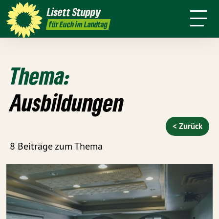
Über mich
Positionen
Wahlkreis
Lisett
Stuppy
Termine
Presse
Kontakt
für Euch im Landtag
Thema:
Ausbildungen
< Zurück
8 Beiträge zum Thema