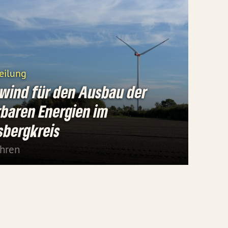
eilung
wind für den Ausbau der
baren Energien im
sbergkreis
ahren