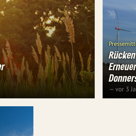
Pressemitt
Rücken
er
Erneuer
Donner
— vor 3 J