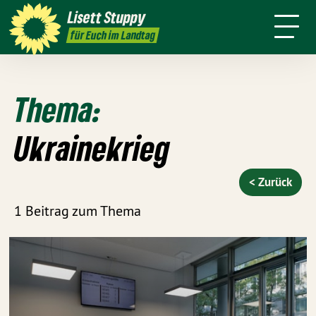
Über mich
Positionen
Wahlkreis
Lisett
Stuppy
Termine
Presse
Kontakt
für Euch im Landtag
Thema:
Ukrainekrieg
< Zurück
1 Beitrag zum Thema