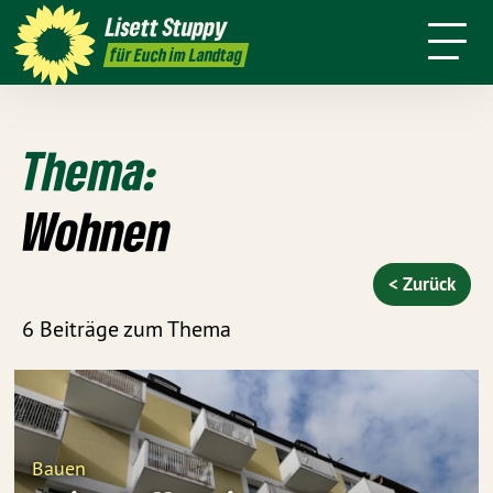
Über mich
Positionen
Wahlkreis
Lisett
Stuppy
Termine
Presse
Kontakt
für Euch im Landtag
Thema:
Wohnen
< Zurück
6 Beiträge zum Thema
Bauen