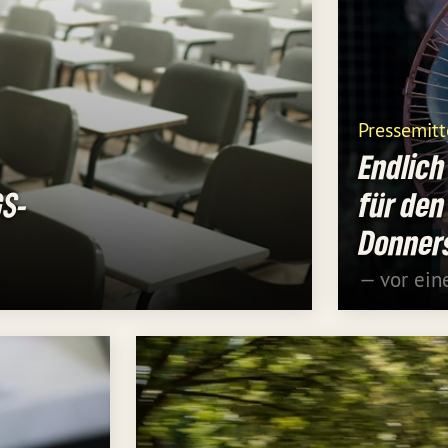
Pressemitt
Endlich
GS-
für den
Donners
— vor ei