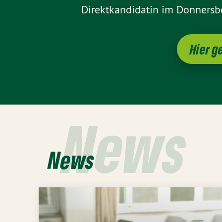
Direktkandidatin im Donnersbe
Hier g
News
News