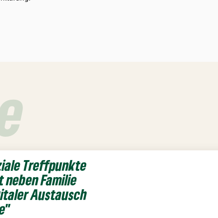
e
ziale Treffpunkte
t neben Familie
gitaler Austausch
e"