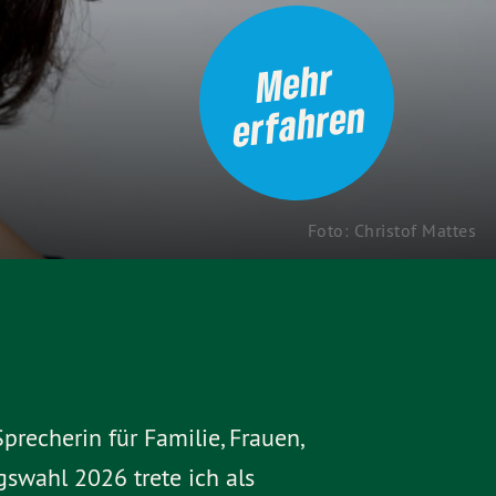
Me
hr
erfa
hre
n
Foto: Christof Mattes
recherin für Familie, Frauen,
swahl 2026 trete ich als