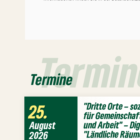
Termin
Termine
"Dritte Orte – so
25
für Gemeinschaf
August
und Arbeit" – Di
"Ländliche Räum
2026