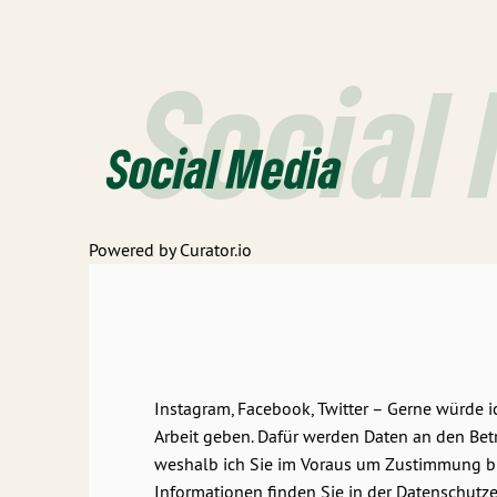
Social
Social Media
Powered by Curator.io
Instagram, Facebook, Twitter – Gerne würde 
Arbeit geben. Dafür werden Daten an den Betr
weshalb ich Sie im Voraus um Zustimmung bit
Informationen finden Sie in der Datenschutze